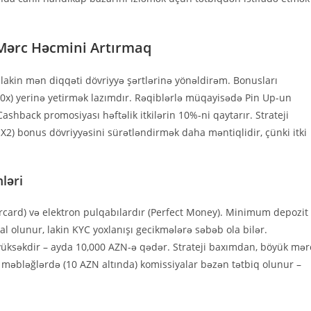
 Mərc Həcmini Artırmaq
 lakin mən diqqəti dövriyyə şərtlərinə yönəldirəm. Bonusları
x) yerinə yetirmək lazımdır. Rəqiblərlə müqayisədə Pin Up-un
 Cashback promosiyası həftəlik itkilərin 10%-ni qaytarır. Strateji
1X2) bonus dövriyyəsini sürətləndirmək daha məntiqlidir, çünki itki
ləri
ercard) və elektron pulqabılardır (Perfect Money). Minimum depozit
l olunur, lakin KYC yoxlanışı gecikmələrə səbəb ola bilər.
 yüksəkdir – ayda 10,000 AZN-ə qədər. Strateji baxımdan, böyük mər
k məbləğlərdə (10 AZN altında) komissiyalar bəzən tətbiq olunur –