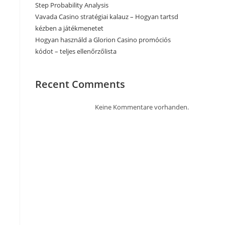
Step Probability Analysis
Vavada Casino stratégiai kalauz – Hogyan tartsd
kézben a játékmenetet
Hogyan használd a Glorion Casino promóciós
kódot – teljes ellenőrzőlista
Recent Comments
Keine Kommentare vorhanden.