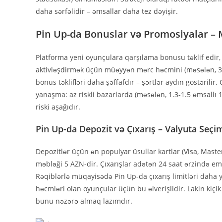
daha sərfəlidir – əmsallar daha tez dəyişir.
Pin Up-da Bonuslar və Promosiyalar –
Platforma yeni oyunçulara qarşılama bonusu təklif edir,
aktivləşdirmək üçün müəyyən mərc həcmini (məsələn, 30
bonus təklifləri daha şəffafdır – şərtlər aydın göstərilir.
yanaşma: az riskli bazarlarda (məsələn, 1.3-1.5 əmsallı 
riski aşağıdır.
Pin Up-da Depozit və Çıxarış – Valyuta Seçim
Depozitlər üçün ən populyar üsullar kartlar (Visa, Mast
məbləği 5 AZN-dir. Çıxarışlar adətən 24 saat ərzində ema
Rəqiblərlə müqayisədə Pin Up-da çıxarış limitləri daha
həcmləri olan oyunçular üçün bu əlverişlidir. Lakin kiçi
bunu nəzərə almaq lazımdır.