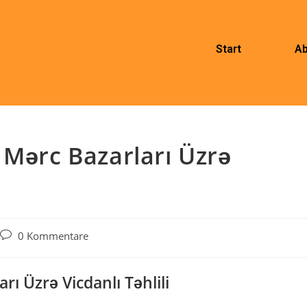
Start
Ab
 Mərc Bazarları Üzrə
0 Kommentare
ı Üzrə Vicdanlı Təhlili