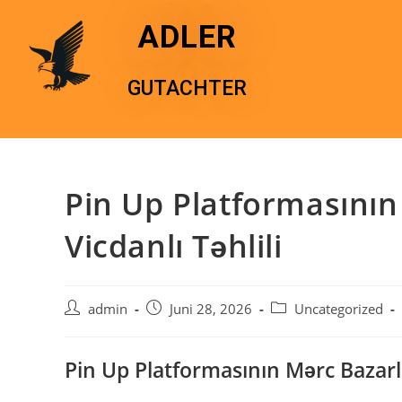
ADLER
GUTACHTER
Pin Up Platformasının
Vicdanlı Təhlili
admin
Juni 28, 2026
Uncategorized
Pin Up Platformasının Mərc Bazarlar