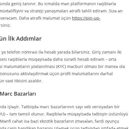
ında geniş tanınır. Bu icmalda mən platformanın rəqiblərlə
xtəlifliyini və strateji yanaşmaları ətraflı təhlil edirəm. Sizə ən
r verəcəm. Daha ətraflı məlumat üçün
https://pin-up-
siniz.
ün İlk Addımlar
a telefon nömrəsi ilə hesab yarada bilərsiniz. Giriş zamanı iki
prosesi rəqiblərlə müqayisədə daha sürətli hesab edirəm – orta
əxsi məlumatların yoxlanılması (KYC) məcburi olması bir maneə ola
t bonusunu aktivləşdirmək üçün profil məlumatlarını dərhal
vaxt itkisini azaldır.
 Mərc Bazarları
da işləyir. Tətbiqdə mərc bazarlarının sayı veb versiyadan bir
(O/U) – tam təmsil olunur. Rəqiblərlə müqayisədə tətbiqin üstünlüyü
. Mənfi cəhət isə bəzi ekzotik bazarların (məsələn, fərdi oyunçu
arında canlı handikap bazarını izləmək üçün tətbiqdən istifadə etmək