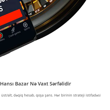
Hansı Bazar Nə Vaxt Sərfəlidir
st/alt, dəqiq hesab, qoşa şans. Hər birinin strateji istifadəsi