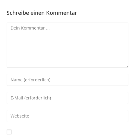
Schreibe einen Kommentar