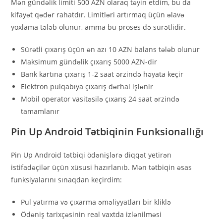
Mən gündəlik limiti 500 AZN olaraq təyin etdim, bu da
kifayət qədər rahatdır. Limitləri artırmaq üçün əlavə
yoxlama tələb olunur, amma bu proses də sürətlidir.
Sürətli çıxarış üçün ən azı 10 AZN balans tələb olunur
Maksimum gündəlik çıxarış 5000 AZN-dir
Bank kartına çıxarış 1-2 saat ərzində həyata keçir
Elektron pulqabıya çıxarış dərhal işlənir
Mobil operator vasitəsilə çıxarış 24 saat ərzində
tamamlanır
Pin Up Android Tətbiqinin Funksionallığı
Pin Up Android tətbiqi ödənişlərə diqqət yetirən
istifadəçilər üçün xüsusi hazırlanıb. Mən tətbiqin əsas
funksiyalarını sınaqdan keçirdim:
Pul yatırma və çıxarma əməliyyatları bir kliklə
Ödəniş tarixçəsinin real vaxtda izlənilməsi