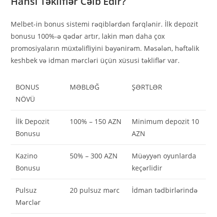
Hansı Təkliflər Cəlb Edir?
Melbet-in bonus sistemi rəqiblərdən fərqlənir. İlk depozit
bonusu 100%-ə qədər artır, lakin mən daha çox
promosiyaların müxtəlifliyini bəyənirəm. Məsələn, həftəlik
keshbek və idman mərcləri üçün xüsusi təkliflər var.
BONUS
MƏBLƏĞ
ŞƏRTLƏR
NÖVÜ
İlk Depozit
100% – 150 AZN
Minimum depozit 10
Bonusu
AZN
Kazino
50% – 300 AZN
Müəyyən oyunlarda
Bonusu
keçərlidir
Pulsuz
20 pulsuz mərc
İdman tədbirlərində
Mərclər