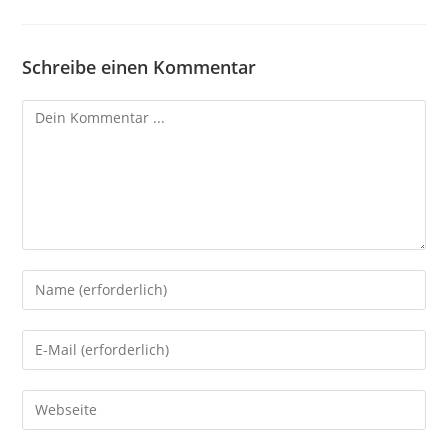
Schreibe einen Kommentar