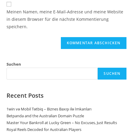
Meinen Namen, meine E-Mail-Adresse und meine Website
in diesem Browser für die nächste Kommentierung
speichern.
Suchen
SUCHEN
Recent Posts
1win və Mobil Tətbiq – Biznes Baxışı ilə İmkanları
Betpanda and the Australian Domain Puzzle
Master Your Bankroll at Lucky Green – No Excuses, Just Results
Royal Reels Decoded for Australian Players