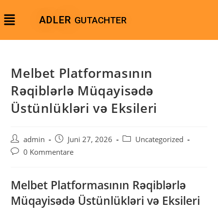
ADLER
GUTACHTER
Melbet Platformasının
Rəqiblərlə Müqayisədə
Üstünlükləri və Eksileri
admin
Juni 27, 2026
Uncategorized
0 Kommentare
Melbet Platformasının Rəqiblərlə
Müqayisədə Üstünlükləri və Eksileri