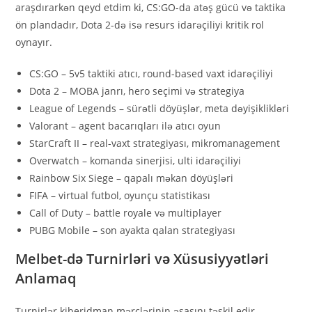
araşdırarkən qeyd etdim ki, CS:GO-da atəş gücü və taktika
ön plandadır, Dota 2-də isə resurs idarəçiliyi kritik rol
oynayır.
CS:GO – 5v5 taktiki atıcı, round-based vaxt idarəçiliyi
Dota 2 – MOBA janrı, hero seçimi və strategiya
League of Legends – sürətli döyüşlər, meta dəyişiklikləri
Valorant – agent bacarıqları ilə atıcı oyun
StarCraft II – real-vaxt strategiyası, mikromanagement
Overwatch – komanda sinerjisi, ulti idarəçiliyi
Rainbow Six Siege – qapalı məkan döyüşləri
FIFA – virtual futbol, oyunçu statistikası
Call of Duty – battle royale və multiplayer
PUBG Mobile – son ayakta qalan strategiyası
Melbet-də Turnirləri və Xüsusiyyətləri
Anlamaq
Turnirlər kiberidman mərclərinin əsasını təşkil edir.