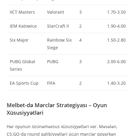
VCT Masters
Valorant
3
1.70-3.50
IEM Katowice
StarCraft II
2
1.90-4.00
Six Major
Rainbow Six
4
1.50-2.80
Siege
PUBG Global
PUBG
3
2.00-6.00
Series
EA Sports Cup
FIFA
2
1.40-3.20
Melbet-də Mərclər Strategiyası – Oyun
Xüsusiyyətləri
Hər oyunun özünəməxsus xüsusiyyətləri var. Məsələn,
CS:GO-da round qalibiyyətləri üçün mərclər qoyarkən