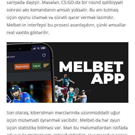
saniyədə dəyişir. Məsələn, CS:GO-da bir round qalibiyyəti
sonrası əks komandanın əmsalı yüksəlir. Bu anı tutmaq
üçün oyunu izləmək və sürətli qərar vermək lazımdır.
Melbet-in interfeysi bu prosesi asanlaşdırır, çünki əmsallar
real vaxtda göstərilir.
Son olaraq, kiberidman mərclərində uzunmüddətli uğur
üçün mütəmadi öyrənmək vacibdir. Melbet-də hər oyun
üçün statistika bölməsi var. Mən bu məlumatlardan istifadə