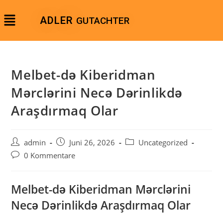
ADLER
GUTACHTER
Melbet-də Kiberidman
Mərclərini Necə Dərinlikdə
Araşdırmaq Olar
admin
Juni 26, 2026
Uncategorized
0 Kommentare
Melbet-də Kiberidman Mərclərini
Necə Dərinlikdə Araşdırmaq Olar