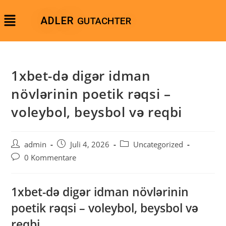
ADLER
GUTACHTER
1xbet-də digər idman
növlərinin poetik rəqsi –
voleybol, beysbol və reqbi
admin
Juli 4, 2026
Uncategorized
0 Kommentare
1xbet-də digər idman növlərinin
poetik rəqsi – voleybol, beysbol və
reqbi