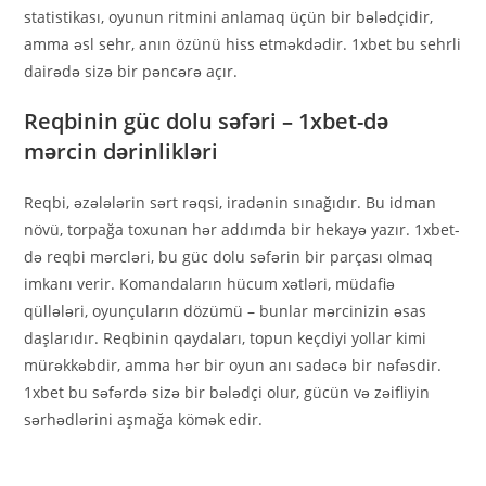
statistikası, oyunun ritmini anlamaq üçün bir bələdçidir,
amma əsl sehr, anın özünü hiss etməkdədir. 1xbet bu sehrli
dairədə sizə bir pəncərə açır.
Reqbinin güc dolu səfəri – 1xbet-də
mərcin dərinlikləri
Reqbi, əzələlərin sərt rəqsi, iradənin sınağıdır. Bu idman
növü, torpağa toxunan hər addımda bir hekayə yazır. 1xbet-
də reqbi mərcləri, bu güc dolu səfərin bir parçası olmaq
imkanı verir. Komandaların hücum xətləri, müdafiə
qüllələri, oyunçuların dözümü – bunlar mərcinizin əsas
daşlarıdır. Reqbinin qaydaları, topun keçdiyi yollar kimi
mürəkkəbdir, amma hər bir oyun anı sadəcə bir nəfəsdir.
1xbet bu səfərdə sizə bir bələdçi olur, gücün və zəifliyin
sərhədlərini aşmağa kömək edir.