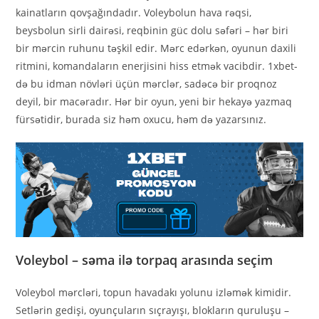
kainatların qovşağındadır. Voleybolun hava rəqsi,
beysbolun sirli dairəsi, reqbinin güc dolu səfəri – hər biri
bir mərcin ruhunu təşkil edir. Mərc edərkən, oyunun daxili
ritmini, komandaların enerjisini hiss etmək vacibdir. 1xbet-
də bu idman növləri üçün mərclər, sadəcə bir proqnoz
deyil, bir macəradır. Hər bir oyun, yeni bir hekayə yazmaq
fürsətidir, burada siz həm oxucu, həm də yazarsınız.
Voleybol – səma ilə torpaq arasında seçim
Voleybol mərcləri, topun havadakı yolunu izləmək kimidir.
Setlərin gedişi, oyunçuların sıçrayışı, blokların quruluşu –